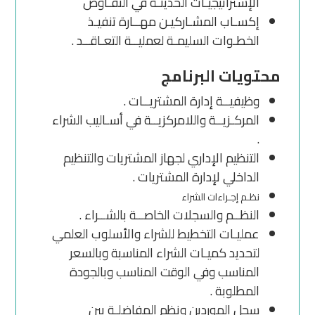
الإستراتيجيـات الحديثـة في التفـاوض
إكسـاب المشـاركيـن مهــارة تنفيـذ
الخطـوات السليمـة لعمليــة التعـاقــد .
محتويات البرنامج
وظيفيــة إدارة المشتريــات .
المركـزيــة واللامركزيــة في أسـاليب الشراء
.
التنظيم الإداري لجهاز المشتريات والتنظيم
الداخلي لإدارة المشتريات .
نظـم إجـراءات الشراء
النظــم والسجلات الخاصــة بالشــراء .
عمليـات التخطيط للشراء والأسلوب العلمي
لتحديد كميـات الشراء المناسبة وبالسعر
المناسب وفي الوقت المناسب وبالجودة
المطلوبة .
سجل الموردين ونظم المفاضلـة بين