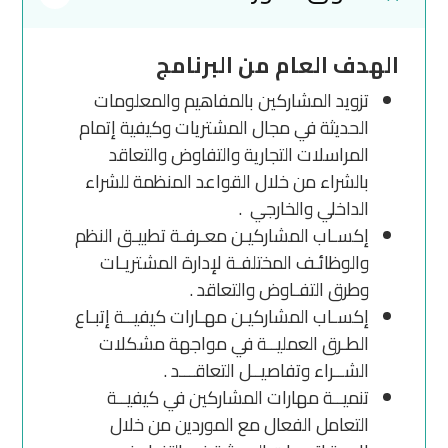
الهدف العام من البرنامج
تزويد المشاركين بالمفاهيم والمعلومات
الحديثة في مجال المشتريات وكيفية إتمام
المراسلات التجارية والتفاوض والتعاقد
بالشراء من خلال القواعد المنظمة للشراء
الداخلي والخارجي .
إكسـاب المشاركيـن معـرفـة تطبيـق النظم
والوظائـف المختلفـة لإدارة المشتريـات
وطرق التفـاوض والتعاقد .
إكسـاب المشاركيـن مهـارات كيفيــة إتبـاع
الطـرق العمليــة في مواجهة مشكلات
الشــراء وتفاصيــل التعاقـــد .
تنميــة مهارات المشاركين في كيفيــة
التعامل الفعال مع الموردين من خلال