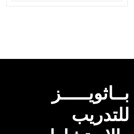
بــاثويـــــز
للتدريب