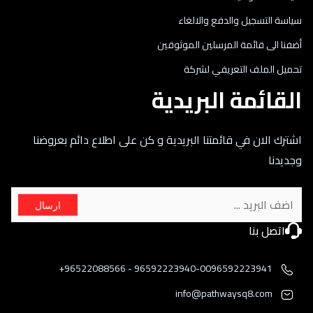
سياسة التسجيل والدفع والالغاء
أضفنا الى قائمة المرسلين الموثوقين
تحميل الملف التعريفي لشركة
القائمة البريدية
اشترك الان في قائمتنا البريدية و كن على اطلاع دائم بعروضنا
وجديدنا
ارسال
اتصل بنا
96592223940-0096592223941 - 96522088566+
info@pathwaysq8.com