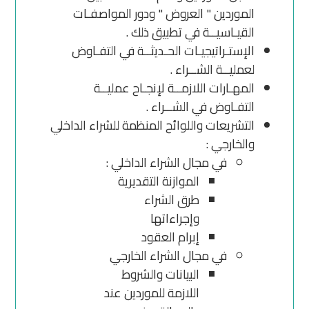
الموردين " العروض " ودور المواصفـات
القيـاسيــة في تطبيق ذلك .
الإستـراتيجيـات الحـديثــة في التفـاوض
لعمليــة الشــراء .
المهـارات اللازمــة لإنجـاح عمليــة
التفـاوض في الشــراء .
التشريعات واللوائح المنظمة للشراء الداخلي
والخارجي :
في مجال الشراء الداخلي :
الموازنة التقديرية
طرق الشراء
وإجراءاتها
إبرام العقود
في مجال الشراء الخارجي
البيانات والشروط
اللازمة للموردين عند