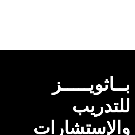
بــاثويـــــز
للتدريب
والإستشارات