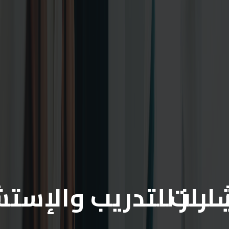
شارات
يـــــز للتدريب والإست