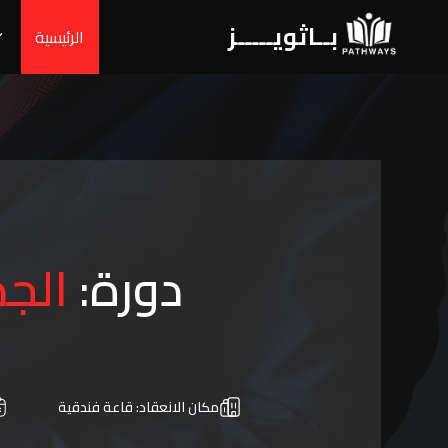
بــاثويـــــز
الرئيسية
دورة:
مكان الانعقاد:
قاعة فندقية