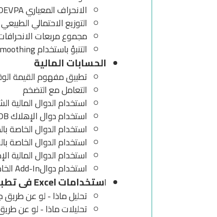
الانحراف المعياري STDEV ، STDEVA ، STDEVP ، STDEVPA
التوزيع الاحتمالي الطبيعي المعياري NV ، STANDARDIZE
مجموع مربعات الانحرافات عن
التنبؤ باستخدام Exponential Smoothing
الحسابات المالية
تطبيق مفهوم القيمة الوقتي
التعامل مع التضخم
استخدام الدوال المالية ال
استخدام دوال الإهلاك DB ، DDB ، SLN ، SYD ، VDB
استخدام الدوال الخاصة با
استخدام الدوال الخاصة بال
استخدام الدوال المالية الإ
استخدام دوالAdd-In الخاصة بالفائدة المتراكمة
ستخدامات Excel فى تطبيقات إدارة الأعمال
ا
تحليل ماذا - لو عن طريق جد
تحليلات ماذا - لو عن طريق 