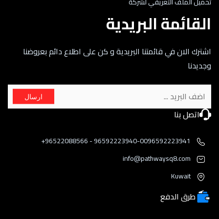
تحميل الملف التعريفي لشركة
القائمة البريدية
اشترك الان في قائمتنا البريدية و كن على اطلاع دائم بعروضنا
وجديدنا
ارسال
اتصل بنا
96592223940-0096592223941 - 96522088566+
info@pathwaysq8.com
Kuwait
طرق الدفع