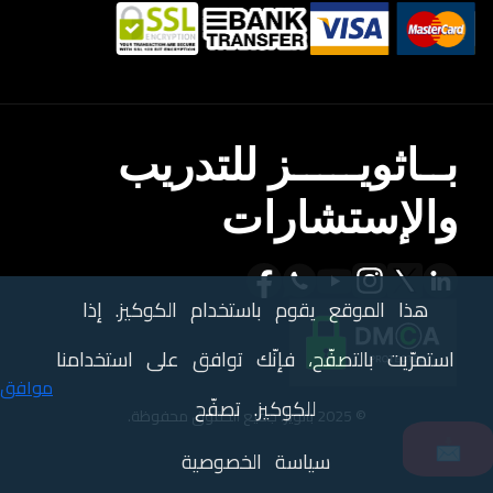
بــاثويـــــز للتدريب
والإستشارات
هذا الموقع يقوم باستخدام الكوكيز. إذا
استمرّيت بالتصفّح، فإنّك توافق على استخدامنا
موافق
للكوكيز. تصفّح
© 2025 باثويز. جميع الحقوق محفوظة.
📩
سياسة الخصوصية