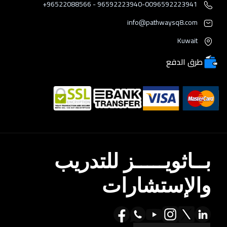
96592223940-0096592223941 - 96522088566+
info@pathwaysq8.com
Kuwait
طرق الدفع
بــاثويـــــز للتدريب
والإستشارات