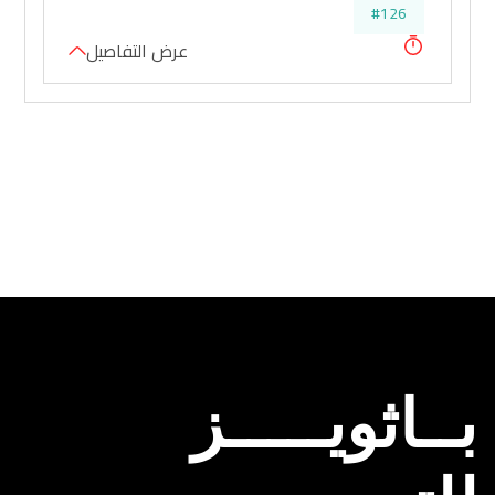
#126
عرض التفاصيل
بــاثويـــــز