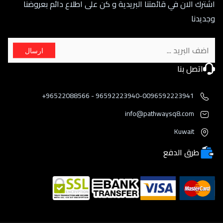
اشترك الان في قائمتنا البريدية و كن على اطلاع دائم بعروضنا
وجديدنا
ارسال
اتصل بنا
96592223940-0096592223941 - 96522088566+
info@pathwaysq8.com
Kuwait
طرق الدفع