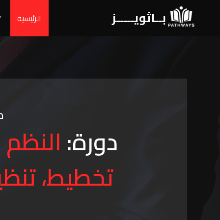
بــاثويـــــز
الرئيسية
د
دورة:
النظم 
تخطيط، تنظي