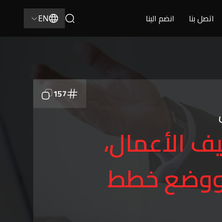
اتصل بنا
انضم الينا
EN
157
ف الأعمال،
ة ووضع خطط