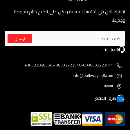
اشترك الان في قائمتنا البريدية و كن على اطلاع دائم بعروضنا
وجديدنا
ارسال
اتصل بنا
96592223940-0096592223941 - 96522088566+
info@pathwaysq8.com
Kuwait
طرق الدفع