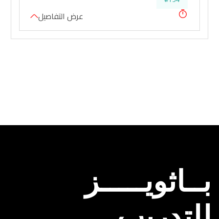
عرض التفاصيل
بــاثويـــــز
للتدريب