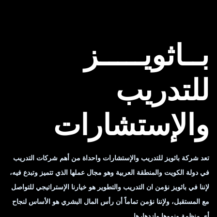
بــاثويـــــز
للتدريب
والإستشارات
تعد شركة باثويز للتدريب والإستشارات واحداة من أهم شركات التدريب
في دولة الكويت والمنطقة العربية وهو مجال عملها الذي تتميز وتبدع فيه،
لإننا في باثويز نؤمن ان التدريب والتطوير هو خيارنا الإستراتيجي للتواصل
مع المستقبل، ولإننا نؤمن تماماً أن رأس المال البشري هو الأساس لنجاح
أي منظمة ونموها وإزدهارها