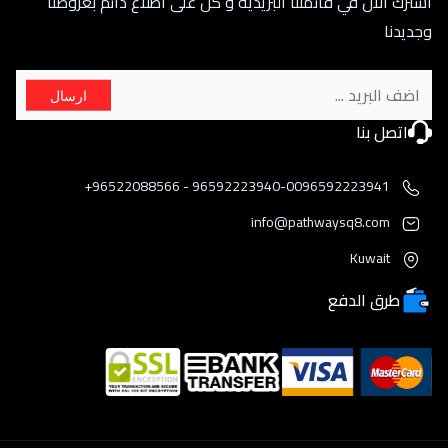
اشترك الان في قائمتنا البريدية و كن على اطلاع دائم بعروضنا
وجديدنا
ارسال
اتصل بنا
96592223940-0096592223941 - 96522088566+
info@pathwaysq8.com
Kuwait
طرق الدفع