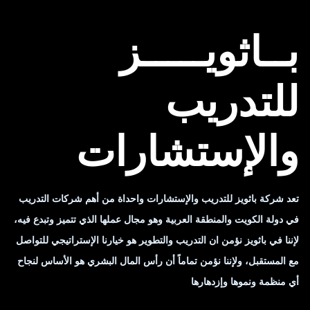
بــاثويـــــز
للتدريب
والإستشارات
تعد شركة باثويز للتدريب والإستشارات واحداة من أهم شركات التدريب
في دولة الكويت والمنطقة العربية وهو مجال عملها الذي تتميز وتبدع فيه،
لإننا في باثويز نؤمن ان التدريب والتطوير هو خيارنا الإستراتيجي للتواصل
مع المستقبل، ولإننا نؤمن تماماً أن رأس المال البشري هو الأساس لنجاح
أي منظمة ونموها وإزدهارها