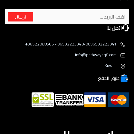
ارسال
اتصل بنا
96592223940-0096592223941 - 96522088566+
info@pathwaysq8.com
Kuwait
طرق الدفع