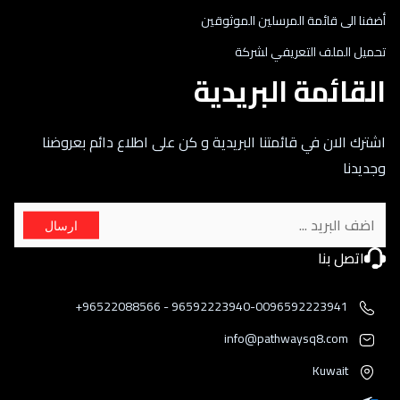
أضفنا الى قائمة المرسلين الموثوقين
تحميل الملف التعريفي لشركة
القائمة البريدية
اشترك الان في قائمتنا البريدية و كن على اطلاع دائم بعروضنا
وجديدنا
ارسال
اتصل بنا
96592223940-0096592223941 - 96522088566+
info@pathwaysq8.com
Kuwait