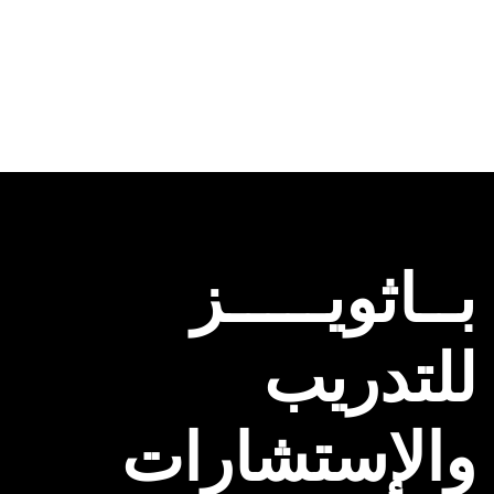
بــاثويـــــز
للتدريب
والإستشارات