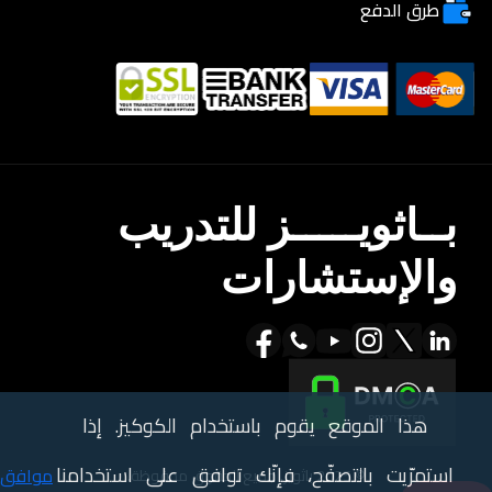
طرق الدفع
بــاثويـــــز للتدريب
والإستشارات
هذا الموقع يقوم باستخدام الكوكيز. إذا
استمرّيت بالتصفّح، فإنّك توافق على استخدامنا
موافق
© 2025 باثويز. جميع الحقوق محفوظة.