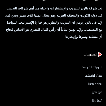
تعد شركة باثويز للتدريب والإستشارات واحداة من أهم شركات التدريب
في دولة الكويت والمنطقة العربية وهو مجال عملها الذي تتميز وتبدع فيه،
لإننا في باثويز نؤمن ان التدريب والتطوير هو خيارنا الإستراتيجي للتواصل
مع المستقبل، ولإننا نؤمن تماماً أن رأس المال البشري هو الأساس لنجاح
أي منظمة ونموها وإزدهارها
الصفحات
الدورات التدريبية
مدن الانعقاد
تعاقد معنا
من نحن
اتصل بنا