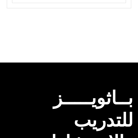
بــاثويـــــز
للتدريب