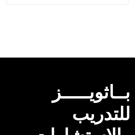
بــاثويـــــز
للتدريب