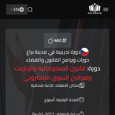
EN
462
دورة تدريبية في مدينة براغ
دورات وبرامج القانون والقضاء
دورة:
قانون المعلوماتية والإنترنت
وقوانين السوق الالكتروني
مكان الانعقاد:
قاعة فندقية
المدة الزمنية:
أسبوع
بداية الانعقاد:
2027-01-04