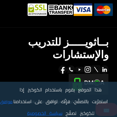
بــاثويـــــز للتدريب
والإستشارات
هذا الموقع يقوم باستخدام الكوكيز. إذا
استمرّيت بالتصفّح، فإنّك توافق على استخدامنا
موافق
© 2025 باثويز. جميع الحقوق محفوظة.
📩
للكوكيز. تصفّح
سياسة الخصوصية