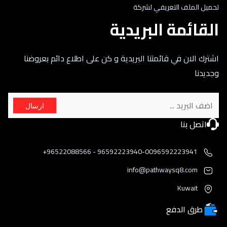
تحميل الملف التعريفي لشركة
القائمة البريدية
اشترك الان في قائمتنا البريدية و كن على اطلاع دائم بعروضنا
وجديدنا
ارسال
اتصل بنا
96592223940-0096592223941 - 96522088566+
info@pathwaysq8.com
Kuwait
طرق الدفع