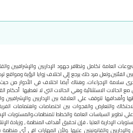
عات العامة تكامل وتظافر جهود الإداريين والإشرافيين والقانو
ن الفئتين.ولعل مرد ذلك يرجع إلي اختلاف زوايا الرؤية ومواقع تر
 سلامة الإجراءات. وهناك أيضا اختلاف في الأدوار من حيث اق
 مع الحالات الاستثنائية وهي الحالات التي لا تغطيها أحكام القا
 وأهدافها تتوقف علي العلاقة بين الإداريين والإشرافيين وال
احتكاك والتعارض والفجوات بين اختصاصات واهتمامات الفر
 علي تطوير السياسات العامة والخطط للمنظمات.والمستويات الإشر
تويات الإدارية العليا ، فإن تحقيق أهداف المنظمة , وزيادة الإنتا
لإداريين والقانونينين عليها .ولأن المهارات افي أي منظمة ف