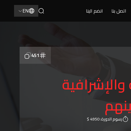
اتصل بنا
انضم الينا
EN
451
ة والإشرافية
ينهم
رسوم الدورة:
4950 $