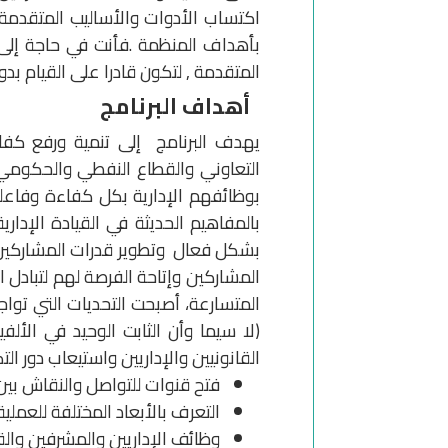
اكتساب الأدوات والأساليب المتقدمة 
بأهداف المنظمة .فأنت في حاجة إلى هذ
المتقدمة , لتكون قادرا على القيام بد
أهداف البرنامج
يهدف البرنامج إلى تنمية ورفع كفاء
التعاوني والقطاع النفطي والحكومي وا
بوظائفهم الإدارية بكل كفاءة وفاعلي
بالمفاهيم الحديثة في القيادة الإدار
بشكل فعال وتطوير قدرات المشاركين ا
المشاركين وإتاحة الفرصة لهم لتبادل ا
المتسارعة، أصبحت التحديات التي تواج
(لا سيما وأن الثابت الوحيد في الألف
القانونيين والإداريين واستيعاب دور الت
فتح قنوات للتواصل والنقاش بين ا
التعرف بالأبعاد المختلفة للعملية
وظائف الإداريين والمشرفين والق