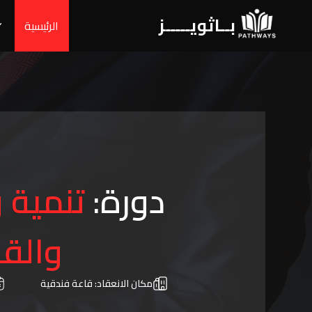
بــاثويـــــز
الرئيسية
دورة:
تنمية و
والقا
مكان الانعقاد:
قاعة فندقية