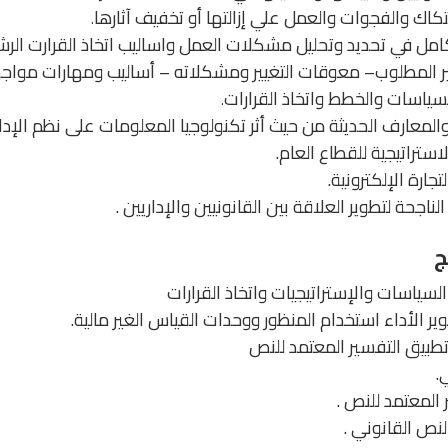
اك والفجوات والعمل علي إزالتها أو تخفيف آثارها
.
مل في تحديد وتحليل مشكلات العمل واساليب اتخاذ القرارت الر
تغيير المطلوب– معوقات التغيير ومشكلاته – أساليب ومهارات مواجه
لسياسات والخطط واتخاذ القرارات
.
معارف الحديثة من حيث أثر تكنولوجيا المعلومات على نظم الإدار
استراتيجية للقطاع العام.
جارة الإلكترونية.
ناجحة لتطوير العلاقة بين القانونيين والإداريين .
ج
السياسات والإستراتيجيات واتخاذ القرارات
ر الأداء استخدام المنظور ووحدات القياس الغير مالية.
تطبيق التفسير المعتمد للنص
.
المعتمد للنص .
نص القانوني .