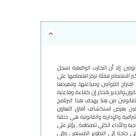
نين. إلا أن التجارب الواقعية تسجل
كيز الاهتمام ففئة تركز اهتمامها علي
تراح القوانين وصياغتها، وتنفيذها
نون.والجدير بالذكر إن كفاءة وفاعلية
قانونين من هنا يهدف هذا البرنامج
يقين بغرض استكشاف آفاق التعاون
افية والإدارية والقانونية هي حلقة
جية والأداء الكلي للمنظمة , يؤثر على
ي حاجة إلى التطوير المستمر , وإلى