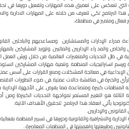
التي تنعكس على تعميق هذه المهارات وتفعيل دورها في تحفيز ا
ا البرنامج لكي تتعرف من خلاله على المهارات الادارية والاشرا
ور فعال ومتميز في منظمتك.
ة مدراء الإدارات والمستشارين ومساعديهم والباحثين القانوني
لخاص والمد راء الإداريين والماليين .وتزويد المشاركين بالمهارا
ة في ظل التحديات والمتغيرات العالمية من خلال ورش العمل ا
ية ورسم استراتيجيات المنظمة .وتنمية مهارات المشاركين السلو
لإبداعية في معالجة المشكلات وصنع القرارات على أسس عملية .
لرأي والخبرة في مناقشة حالات عملية .في ضوء التطورات الاقتصاد
ه المنظمات كبيرة ومتصاعدة مما يفرض على الأجهزة الإدارية بالمن
ية الثالثة هو التغيير المستمر لمواجهة التحديات الكبيرة) ومن
كنولوجيا يأتي انعقاد هذا البرنامج لتحقيق الأهداف الآتية:
لقانونين والإداريين
.
 الإدارية والاشرافية والقانونية ودورها في تسيير المنظمة بفعالية .
انونيين وطبيعتها واهميتها في المنظمات المعاصرة .