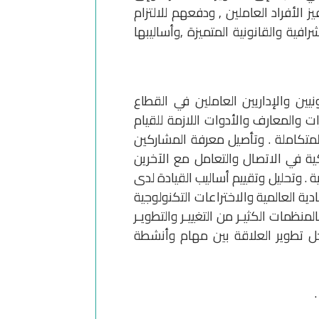
لأفراد العاملين , ودفعهم للالتزام
فية والقانونية المتميزة ,وأساليبها
ين والإداريين العاملين في القطاع
ت والمعارف والأدوات اللازمة للقيام
لمتكاملة . وتأصيل معرفة المشاركين
كية في الاتصال والتعامل مع الآخرين
 وتحليل وتقييم أساليب القيادة لدى
ية العالمية والاختراعات التكنولوجية
ظمات الكثيـر من التغييـر والتطويـر
 أجل تطوير العلاقة بين مهام وأنشطة