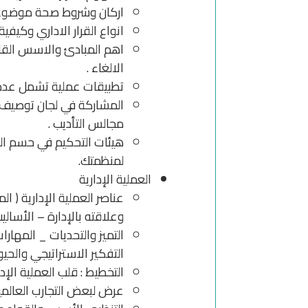
اركان وشروط صحة موضوع و
انواع القرار الاداري وكيفية 
اهم المبادئ والاسس القانو
الالغاء .
تطبيقات عملية تشمل عدة ان
المشاركة في لجان توصيف و
مجالس التأديب .
هيئات التحكيم في حسم الم
لمنظمتك.
العملية الإدارية
عناصر العملية الإدارية (
وعلاقته بالإدارة – الأسالي
التميز والتحديات _ المهارا
التفكير الاستراتيجي والحيو
التخطيط : قلب العملية الإدا
عرض لبعض التجارب العالمية