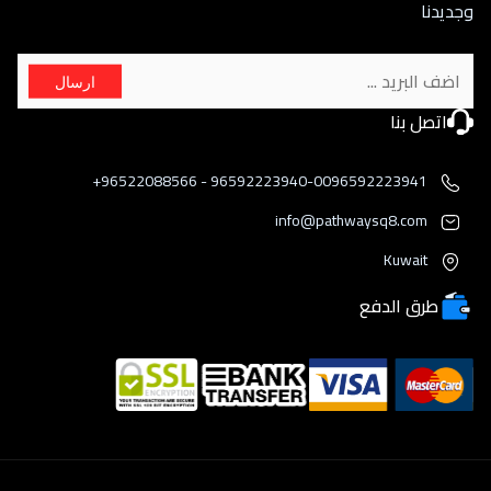
وجديدنا
ارسال
اتصل بنا
96592223940-0096592223941 - 96522088566+
info@pathwaysq8.com
Kuwait
طرق الدفع