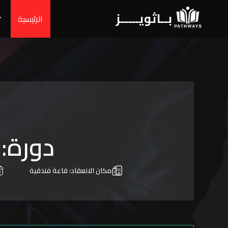
بــاثويـــــز
الرئيسية
دورة:
مكان الانعقاد:
قاعة فندقية