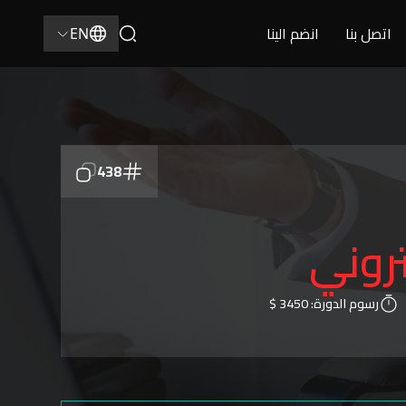
اتصل بنا
انضم الينا
EN
438
تروني
رسوم الدورة:
3450 $