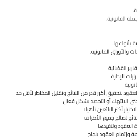
.
لة القانونية.
 بأنواعها.
 والأوراق القانونية.
رير القضائية
ات الإدارة
نونية
عقود لتحقيق أكبر قدر من النتائج وتقليل المخاطر لأقل حد
حتى الانتهاء أو التجديد بشكل فعال
ختيار أكثر البائعين تأهيلا
ائج لصالح جميع الأطراف
 العقود وتنفيذها
وإتمام العقود بنجاح