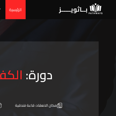
بــاثويـــــز
الرئيسية
دورة:
الكفا
مكان الانعقاد:
قاعة فندقية