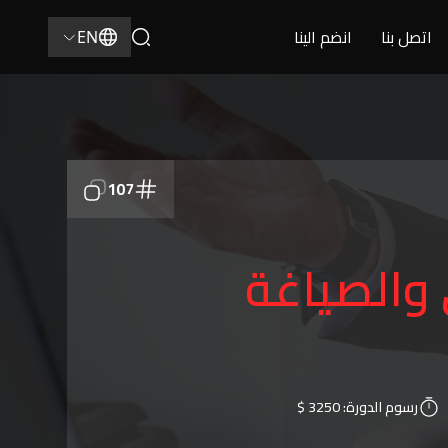
اتصل بنا
انضم الينا
EN
107
 والصياغة
رسوم الدورة:
3250 $