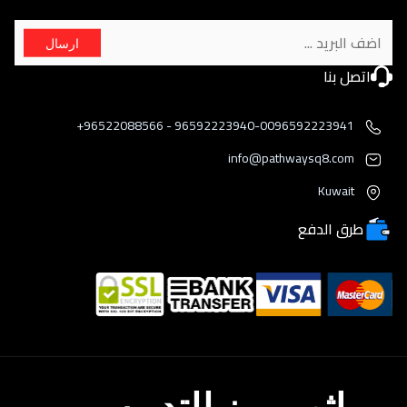
ارسال
اتصل بنا
96592223940-0096592223941 - 96522088566+
info@pathwaysq8.com
Kuwait
طرق الدفع