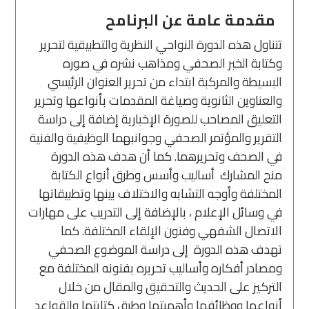
مقدمة عامة عن البرنامح
تتناول هذه الدورة النواحي النظرية والتطبيقية لتحرير
وكتابة الخبر الصحفي ومذاهب نشره في صوره
البسيطة والمركبة ابتداء من تحرير العنوان الرئيسي
والعناوين الثانوية وصياغة المقدمات بأنواعها وتحرير
التعليق المصاحب للصورة الإخبارية إضافة إلى دراسة
التقرير والمؤتمر الصحفي وجوانبهما الوظيفية والفنية
في الصحف وتحريرهما. كما أن هدف هذه الدورة
منح المشارك أساليب وأسس وطرق أنواع الكتابة
المختلفة وأوجه التشابه والاختلاف بينها وتطبيقاتها
في وسائل الإعلام ، بالإضافة إلى التدريب على مهارات
الاتصال الشفهي وفنون الإلقاء المختلفة. كما
تهدف هذه الدورة إلى دراسة الموضوع الصحفي
ومصادر أفكاره وأساليب تحريره بفنونه المختلفة مع
التركيز على الحديث والتحقيق والمقال من خلال
أنواعها ووظائفها وأهميتها وطرق كتابتها والقواعد