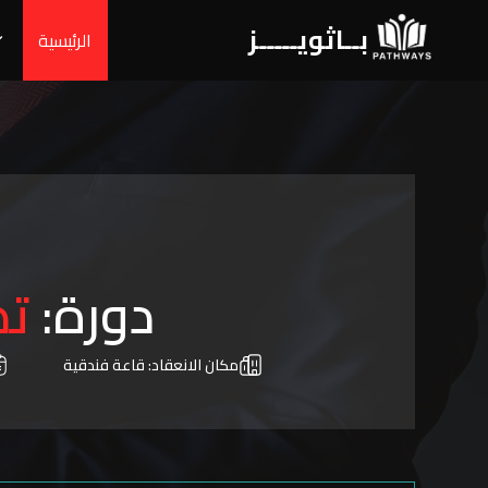
بــاثويـــــز
الرئيسية
دورة:
تص
مكان الانعقاد:
قاعة فندقية