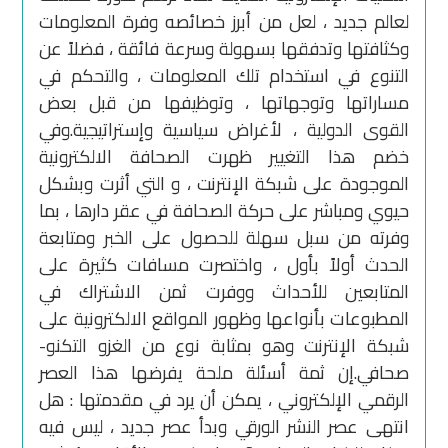
لعالم جديد ، لعل من أبرز خصائصه وفرة المعلومات
وكثافتها وتدفقها بسهولة وسرعة فائقة ، فضلاً عن
التنوع في استخدام تلك المعلومات ، والتحكم في
مساراتها وتوجهاتها ، وتوظيفها من قبل بعض
القوى الدولية ، لأغراض سياسية وإستراتيجية.وفي
خضم هذا التغيير ظهرت الصحافة الالكترونية
الموجودة على شبكة الإنترنت ، و التي أثرت وبشكل
حيوي ومباشر على حركة الصحافة في عقر دارها ، بما
وفرته من سبل سهلة للحصول على الخبر ومتابعة
الحدث أولاً بأول ، واختصرت مسافات كثيرة على
المتابعين للأحداث ووفرت ثمن الاشتراك في
المطبوعات بأنواعها وظهور المواقع الالكترونية على
شبكة الإنترنت وهو بمثابة نوع من الغزو التكنو-
صحافي.إن ثمة أسئلة ملحة يفرضها هذا العصر
الرقمي الإلكتروني ، يمكن أن يرد في مقدمتها : هل
انتهى عصر النشر الورقي وبدأ عصر جديد ، ليس فيه