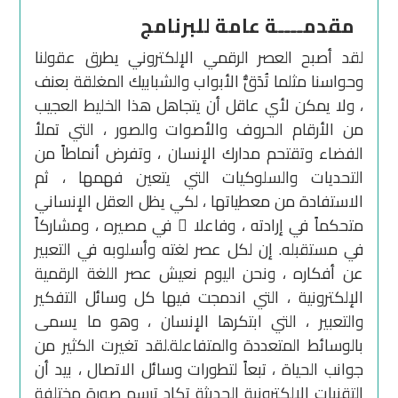
مقدمــــة عامة للبرنامج
لقد أصبح العصر الرقمي الإلكتروني يطرق عقولنا
وحواسنا مثلما تُدَقُّ الأبواب والشبابيك المغلقة بعنف
، ولا يمكن لأي عاقل أن يتجاهل هذا الخليط العجيب
من الأرقام الحروف والأصوات والصور ، التي تملأ
الفضاء وتقتحم مدارك الإنسان ، وتفرض أنماطاً من
التحديات والسلوكيات التي يتعين فهمها ، ثم
الاستفادة من معطياتها ، لكي يظل العقل الإنساني
متحكماً في إرادته ، وفاعلا ً في مصيره ، ومشاركاً
في مستقبله. إن لكل عصر لغته وأسلوبه في التعبير
عن أفكاره ، ونحن اليوم نعيش عصر اللغة الرقمية
الإلكترونية ، التي اندمجت فيها كل وسائل التفكير
والتعبير ، التي ابتكرها الإنسان ، وهو ما يسمى
بالوسائط المتعددة والمتفاعلة.لقد تغيرت الكثير من
جوانب الحياة ، تبعاً لتطورات وسائل الاتصال ، بيد أن
التقنيات الإلكترونية الحديثة تكاد ترسم صورة مختلفة