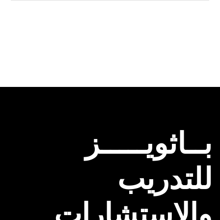
بــاثويـــــز
للتدريب
والإستشارات