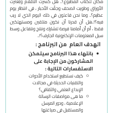
مكان للكتاب المطبوع؟.. هل كسرت الأقلام وبُعثرت
الأوراق وطويت الصحف وجفّت الأحبار ، في انتظار يوم
عظيم؟.. وما نحن فاعلون في ذلك اليوم الذي لا ريب
فيه؟!..هل أن قدرنا أن نكون متلقين ومستهلكين
فقط ، أم أن أمامنا فرصة لنشارك وننتج ونتفاعل وسط
سيل المعلومات الإلكترونية الجارف؟!..
الهدف العام من البرنامج :
بانتهاء هذا البرنامج سيتمكن
المشاركون من الإجابة على
الاستفسارات التالية :
كيف نستطيع استخدام الأدوات
والتقنيات الحديثة في مجالات
الإبداع العلمي والثقافي؟
ما هى مواصفات الرسالة
الإعلامية ، ودور المرسل
والمستقبل في صياغتها