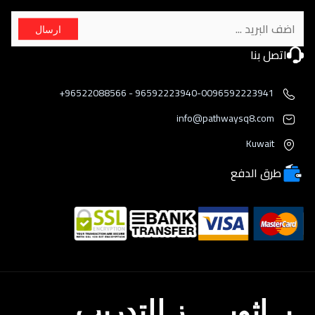
ارسال
اتصل بنا
96592223940-0096592223941 - 96522088566+
info@pathwaysq8.com
Kuwait
طرق الدفع
بــاثويـــــز للتدريب