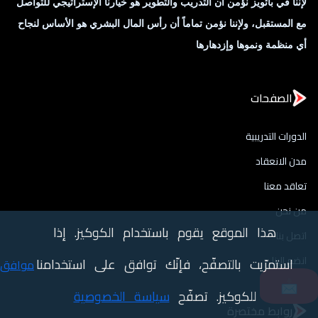
لإننا في باثويز نؤمن ان التدريب والتطوير هو خيارنا الإستراتيجي للتواصل
مع المستقبل، ولإننا نؤمن تماماً أن رأس المال البشري هو الأساس لنجاح
أي منظمة ونموها وإزدهارها
الصفحات
الدورات التدريبية
مدن الانعقاد
تعاقد معنا
من نحن
هذا الموقع يقوم باستخدام الكوكيز. إذا
اتصل بنا
انضم الينا
استمرّيت بالتصفّح، فإنّك توافق على استخدامنا
موافق
📩
للكوكيز. تصفّح
سياسة الخصوصية
روابط مختصرة