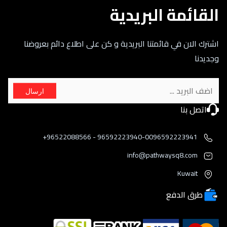
القائمة البريدية
اشترك الان في قائمتنا البريدية و كن على اطلاع دائم بعروضنا
وجديدنا
ارسال
اتصل بنا
96592223940-0096592223941 - 96522088566+
info@pathwaysq8.com
Kuwait
طرق الدفع