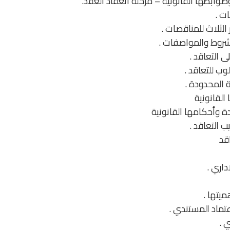
وابطها القانونية – مرحلة أنعقاد العقد.
ت .
ر الثلاث للمناقصات .
لشروط والمواصفات .
 التعاقد .
ب للتعاقد .
ة المحدودة .
القانونية
ة وأحكامها القانونية
ب التعاقد .
قد
داري .
ميتها .
تماد المستندي .
 .