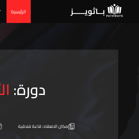
بــاثويـــــز
الرئيسية
دورة:
ال
مكان الانعقاد:
قاعة فندقية