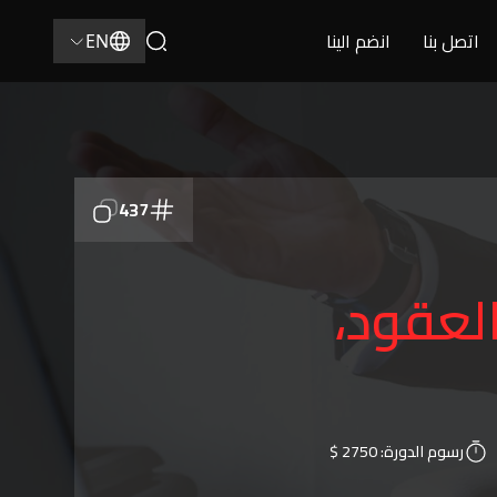
اتصل بنا
انضم الينا
EN
437
العقود،
رسوم الدورة:
2750 $