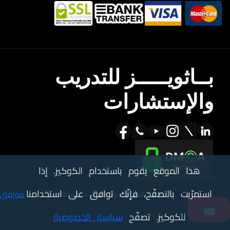
بــاثويـــــز للتدريب
والإستشارات
هذا الموقع يقوم باستخدام الكوكيز. إذا
استمرّيت بالتصفّح، فإنّك توافق على استخدامنا
موافق
© 2025 باثويز. جميع الحقوق محفوظة.
📩
للكوكيز. تصفّح
سياسة الخصوصية