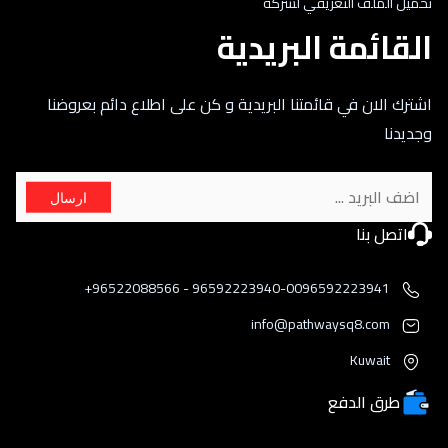
تحميل الملف التعريفي لشركة
القائمة البريدية
اشترك الان في قائمتنا البريدية و كن على اطلاع دائم بعروضنا
وجديدنا
ارسال
اتصل بنا
96592223940-0096592223941 - 96522088566+
info@pathwaysq8.com
Kuwait
طرق الدفع