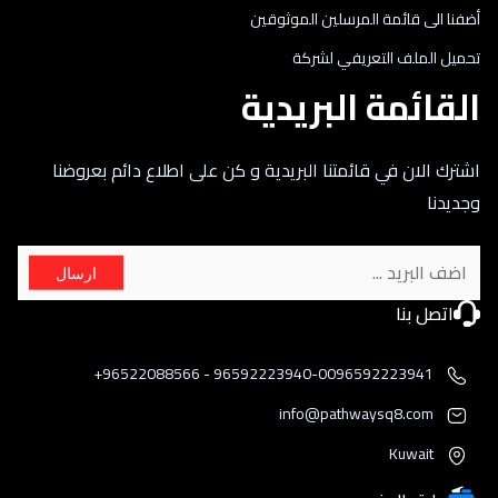
أضفنا الى قائمة المرسلين الموثوقين
تحميل الملف التعريفي لشركة
القائمة البريدية
اشترك الان في قائمتنا البريدية و كن على اطلاع دائم بعروضنا
وجديدنا
ارسال
اتصل بنا
96592223940-0096592223941 - 96522088566+
info@pathwaysq8.com
Kuwait