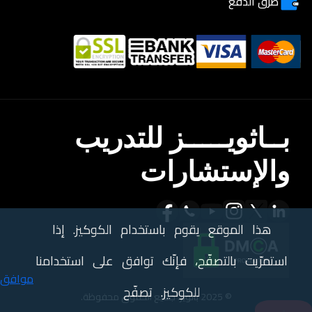
طرق الدفع
بــاثويـــــز للتدريب
والإستشارات
هذا الموقع يقوم باستخدام الكوكيز. إذا
استمرّيت بالتصفّح، فإنّك توافق على استخدامنا
موافق
للكوكيز. تصفّح
© 2025 باثويز. جميع الحقوق محفوظة.