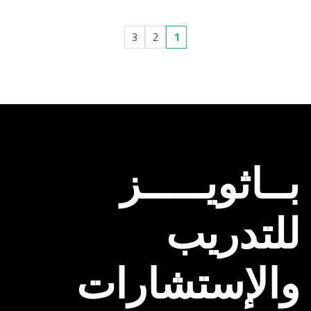
3
2
1
بــاثويـــــز
للتدريب
والإستشارات