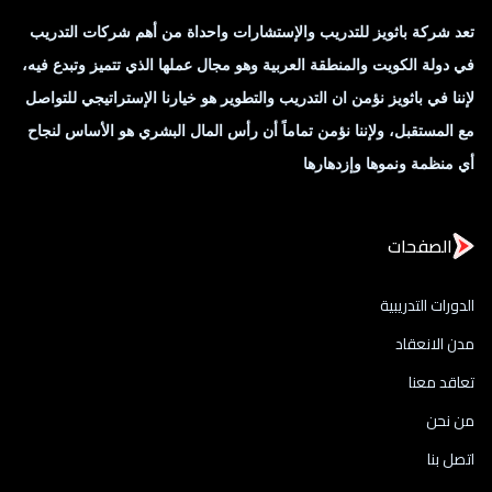
تعد شركة باثويز للتدريب والإستشارات واحداة من أهم شركات التدريب
في دولة الكويت والمنطقة العربية وهو مجال عملها الذي تتميز وتبدع فيه،
لإننا في باثويز نؤمن ان التدريب والتطوير هو خيارنا الإستراتيجي للتواصل
مع المستقبل، ولإننا نؤمن تماماً أن رأس المال البشري هو الأساس لنجاح
أي منظمة ونموها وإزدهارها
الصفحات
الدورات التدريبية
مدن الانعقاد
تعاقد معنا
من نحن
اتصل بنا