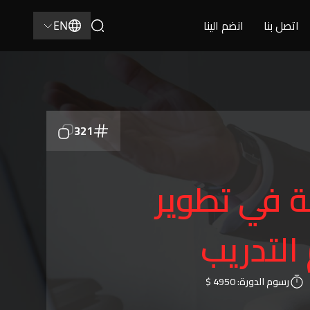
اتصل بنا
انضم الينا
EN
321
ة في تطوير
التدريب
رسوم الدورة:
4950 $