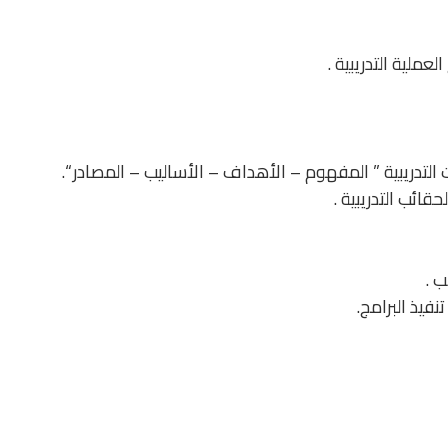
ملية التدريبية .
التدريبية ” المفهوم – الأهداف – الأساليب – المصادر “.
قائب التدريبية .
ب .
نفيذ البرامج.