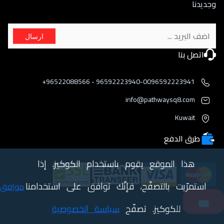
وجديدنا
ارسال
اتصل بنا
96592223940-0096592223941 - 96522088566+
info@pathwaysq8.com
Kuwait
طرق الدفع
هذا الموقع يقوم باستخدام الكوكيز. إذا
استمرّيت بالتصفّح، فإنّك توافق على استخدامنا
موافق
📩
للكوكيز. تصفّح
سياسة الخصوصية