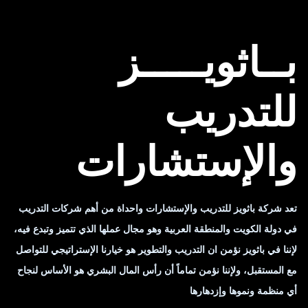
بــاثويـــــز
للتدريب
والإستشارات
تعد شركة باثويز للتدريب والإستشارات واحداة من أهم شركات التدريب
في دولة الكويت والمنطقة العربية وهو مجال عملها الذي تتميز وتبدع فيه،
لإننا في باثويز نؤمن ان التدريب والتطوير هو خيارنا الإستراتيجي للتواصل
مع المستقبل، ولإننا نؤمن تماماً أن رأس المال البشري هو الأساس لنجاح
أي منظمة ونموها وإزدهارها