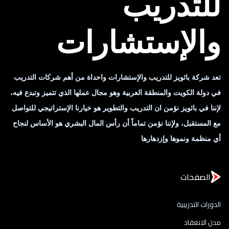
للتدريب
والإستشارات
تعد شركة باثويز للتدريب والإستشارات واحداة من أهم شركات التدريب
في دولة الكويت والمنطقة العربية وهو مجال عملها الذي تتميز وتبدع فيه،
لإننا في باثويز نؤمن ان التدريب والتطوير هو خيارنا الإستراتيجي للتواصل
مع المستقبل، ولإننا نؤمن تماماً أن رأس المال البشري هو الأساس لنجاح
أي منظمة ونموها وإزدهارها
الصفحات
الدورات التدريبية
مدن الانعقاد