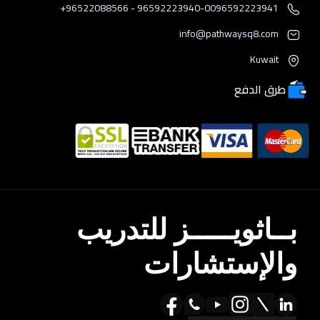
96592223940-0096592223941 - 96522088566+
info@pathwaysq8.com
Kuwait
طرق الدفع
بــاثويـــــز للتدريب
والإستشارات