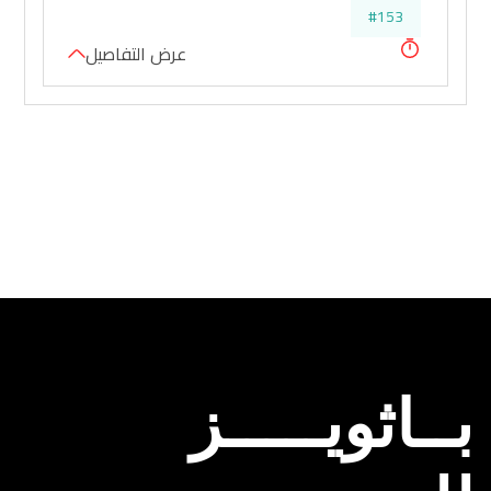
#153
عرض التفاصيل
بــاثويـــــز