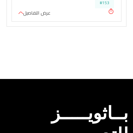
#153
عرض التفاصيل
بــاثويـــــز