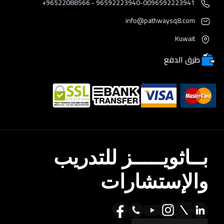
96592223940-0096592223941 - 96522088566+
info@pathwaysq8.com
Kuwait
طرق الدفع
بــاثويـــــز للتدريب
والإستشارات