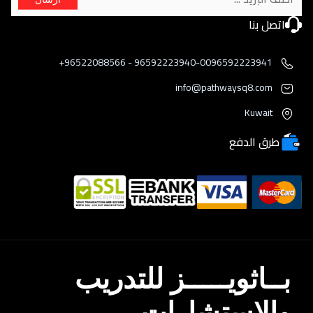
اتصل بنا
96592223940-0096592223941 - 96522088566+
info@pathwaysq8.com
Kuwait
طرق الدفع
بــاثويـــــز للتدريب
والإستشارات