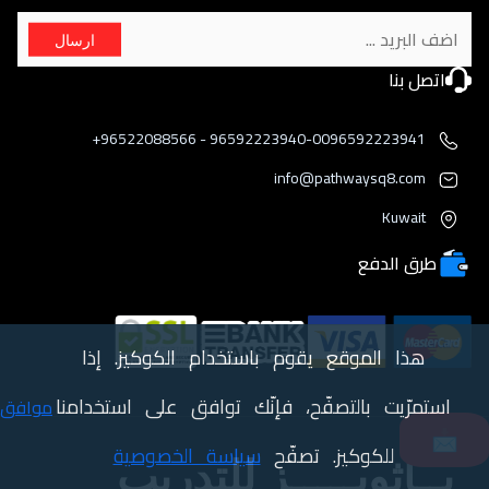
ارسال
اتصل بنا
96592223940-0096592223941 - 96522088566+
info@pathwaysq8.com
Kuwait
طرق الدفع
هذا الموقع يقوم باستخدام الكوكيز. إذا
استمرّيت بالتصفّح، فإنّك توافق على استخدامنا
موافق
📩
للكوكيز. تصفّح
سياسة الخصوصية
بــاثويـــــز للتدريب