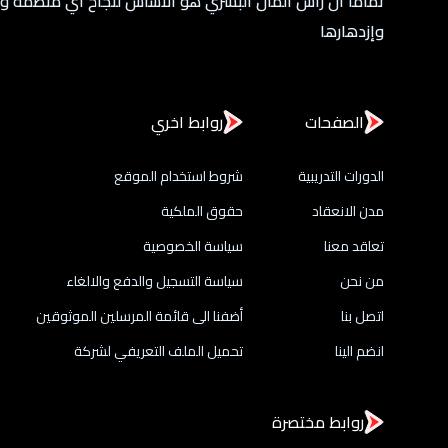
تماما أن رأس المال البشري هو الأساس لنجاح أي منظمة و
وإزدهارها
الصفحات
روابط اخري
الدورات التدريبية
شروط استخدام الموقع
مدن الانعقاد
حقوق الملكية
تعاقد معنا
سياسة الخصوصية
من نحن
سياسة التسجيل والدفع والالغاء
اتصل بنا
أضفنا الى قائمة المرسلين الموثوقين
انضم الينا
تحميل الملف التعريفي لشركة
روابط مختصرة