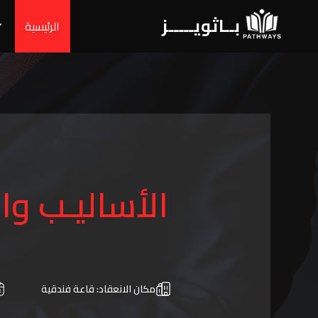
بــاثويـــــز
الرئيسية
الأساليـب وا
مكان الانعقاد:
قاعة فندقية