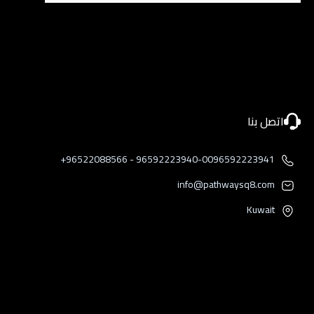
اتصل بنا
96592223940-0096592223941 - 96522088566+
info@pathwaysq8.com
Kuwait