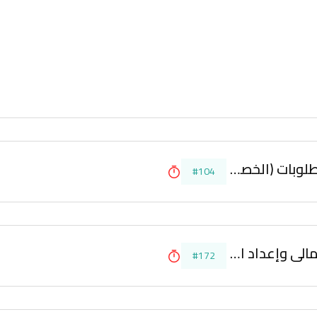
إدارة الموجودات (الأصول) والمطلوبات (الخصوم)
#104
الأساليب الحديثة في التخطيط المالي وإعداد الموازنات
#172