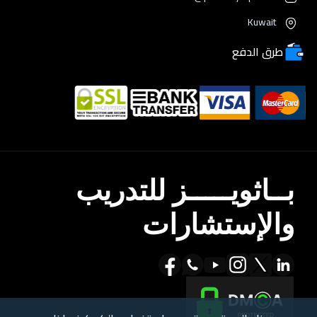
Kuwait
طرق الدفع
بــاثويـــــز للتدريب
والإستشارات