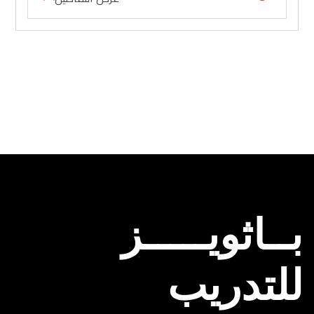
بــاثويـــــز
للتدريب