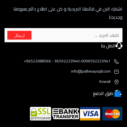
اشترك الان في قائمتنا البريدية و كن على اطلاع دائم بعروضنا
وجديدنا
ارسال
اتصل بنا
96592223940-0096592223941 - 96522088566+
info@pathwaysq8.com
Kuwait
طرق الدفع