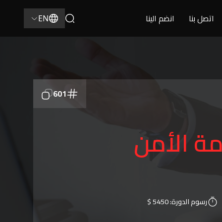
اتصل بنا
انضم الينا
EN
601
مة الأمن
رسوم الدورة:
5450 $