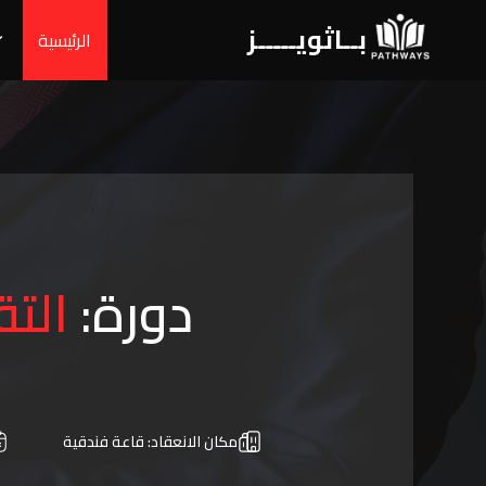
بــاثويـــــز
الرئيسية
دورة:
الت
مكان الانعقاد:
قاعة فندقية