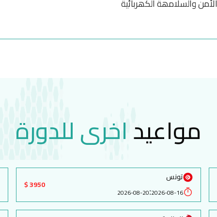
الأمن والسلامھة الكھربائیة
مواعيد
اخرى للدورة
تونس
3950 $
:
2026-08-20
2026-08-16