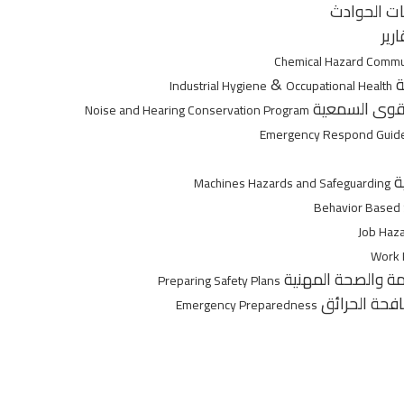
ات الحوادث
رير
Chemical Hazard Commu
ة
&
Industrial Hygiene
Occupational Health
لقوى السمعية
Noise and Hearing Conservation Program
Emergency Respond Guide
ة
Machines Hazards and Safeguarding
Behavior Based 
Job Haza
Work 
مة والصحة المهنية
Preparing Safety Plans
فحة الحرائق
Emergency Preparedness