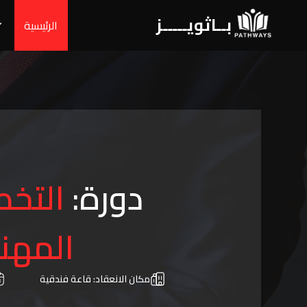
بــاثويـــــز
الرئيسية
دورة:
التخط
المهني
مكان الانعقاد:
قاعة فندقية