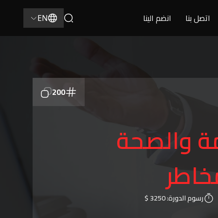
اتصل بنا
انضم الينا
EN
200
مة والصحة
مخاطر
رسوم الدورة:
3250 $