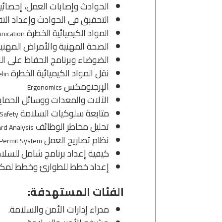
الحوادث وإصابات العمل، إحصائي
التحقيق فى الحوادث وإعداد التقا
المواد الكيميائية الخطرة
nication
الصحة المهنية والأمراض المهني
الضوضاء وبرنامج الحفاظ على ا
نقل المواد الكيميائية الخطرة
lin
الإرجنومكس
Ergonomics
الآلات والمعدات ووسائل الحماي
متابعة سلوكيات السلامة
Safety
تحليل مخاطر الوظائف
rd Analysis
نظام تصاريح العمل
Permit System
كيفية إعداد برنامج شامل للسلا
إعداد خطط للطوارئ وخطط لمكا
الفئات المستهدفة:
مدراء إدارات الأمن والسلامة.