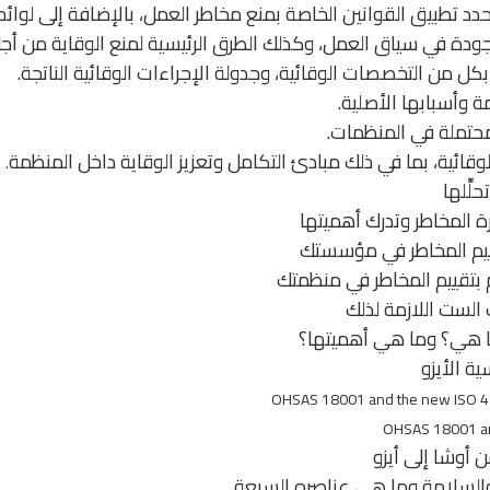
د تطبيق القوانين الخاصة بمنع مخاطر العمل، بالإضافة إلى لوائحه
موجودة في سياق العمل، وكذلك الطرق الرئيسية لمنع الوقاية من أج
بكل من التخصصات الوقائية، وجدولة الإجراءات الوقائية الناتجة.
 وأسبابها الأصلية.
حتملة في المنظمات.
لوقائية، بما في ذلك مبادئ التكامل وتعزيز الوقاية داخل المنظمة
.
لِّلها
 المخاطر وتدرك أهميتها
تقيم المخاطر في مؤسستك
 بتقييم المخاطر في منظمتك
الست اللازمة لذلك
 ما هي؟ وما هي أهميتها؟
ية الأيزو
OHSAS 18001 and the new ISO 
OHSAS 18001 an
أوشا إلى أيزو
والسلامة وما هي عناصره السبعة