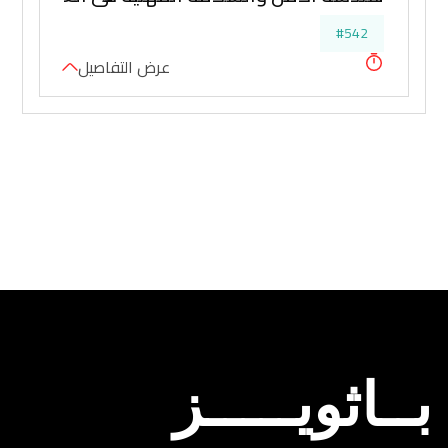
#542
عرض التفاصيل
بــاثويـــــز