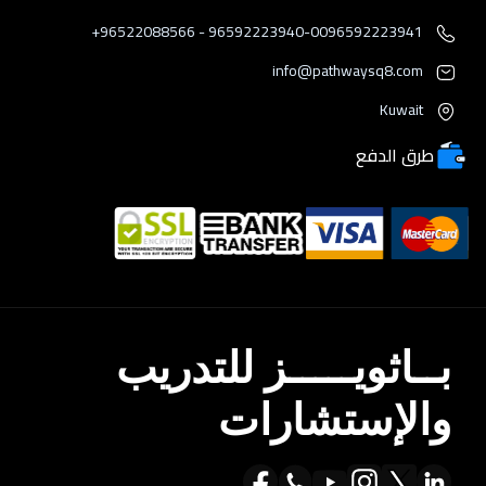
96592223940-0096592223941 - 96522088566+
info@pathwaysq8.com
Kuwait
طرق الدفع
بــاثويـــــز للتدريب
والإستشارات