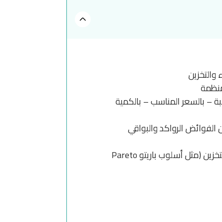
والتخزين
منظمة
ية 5 R's ( اى الشراء بالجودة المناسبة – بالسعر المناسب – بالكمية
 الفوائض الرواكد والبواقي
تزويد المشاركين بالأساليب والطرق والنماذج الكمية التي تساهم في تطوير أداء منظومة الشراء والتخزين (مثل أسلوب باريتو Pareto