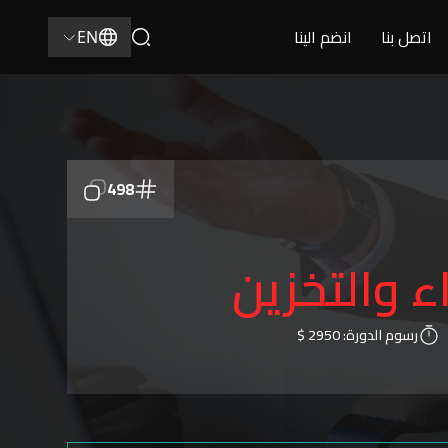
اتصل بنا
انضم الينا
EN
498
 والتخزين
رسوم الدورة:
2950 $