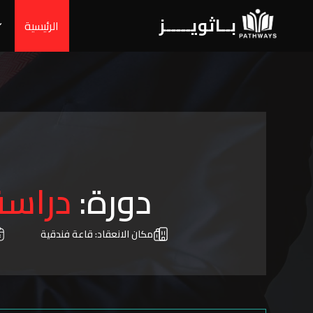
بــاثويـــــز
الرئيسية
دورة:
دراسة
مكان الانعقاد:
قاعة فندقية