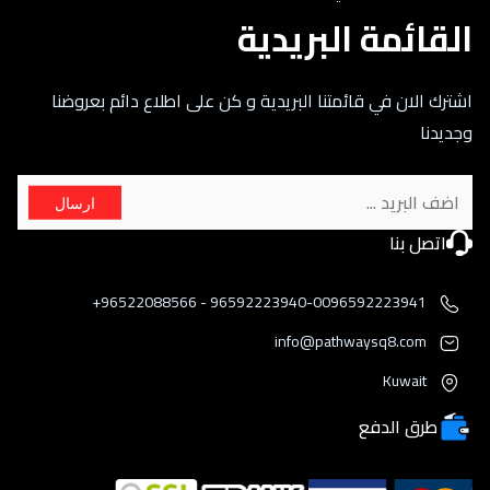
القائمة البريدية
اشترك الان في قائمتنا البريدية و كن على اطلاع دائم بعروضنا
وجديدنا
ارسال
اتصل بنا
96592223940-0096592223941 - 96522088566+
info@pathwaysq8.com
Kuwait
طرق الدفع