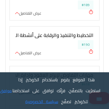
#189
عرض التفاصيل
التخطيط والتنفيذ والرقابة على أنشطة المخازن وا
#190
عرض التفاصيل
مهارات التفاوض لإبرام العقود وإدارة المشتريا
هذا الموقع يقوم باستخدام الكوكيز. إذا
#418
استمرّيت بالتصفّح، فإنّك توافق على استخدامنا
موافق
عرض التفاصيل
📩
للكوكيز. تصفّح
سياسة الخصوصية