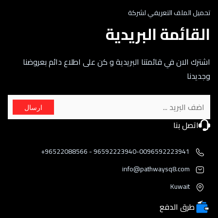
تحميل الملف التعريفي لشركة
القائمة البريدية
اشترك الان في قائمتنا البريدية و كن على اطلاع دائم بعروضنا
وجديدنا
ارسال
اتصل بنا
96592223940-0096592223941 - 96522088566+
info@pathwaysq8.com
Kuwait
طرق الدفع