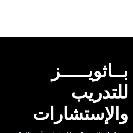
بــاثويـــــز
للتدريب
والإستشارات