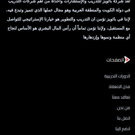
تعد شركة باثويز للتدريب والإستشارات واحداة من أهم شركات التدريب
في دولة الكويت والمنطقة العربية وهو مجال عملها الذي تتميز وتبدع فيه،
لإننا في باثويز نؤمن ان التدريب والتطوير هو خيارنا الإستراتيجي للتواصل
مع المستقبل، ولإننا نؤمن تماماً أن رأس المال البشري هو الأساس لنجاح
أي منظمة ونموها وإزدهارها
الصفحات
الدورات التدريبية
مدن الانعقاد
تعاقد معنا
من نحن
اتصل بنا
انضم الينا