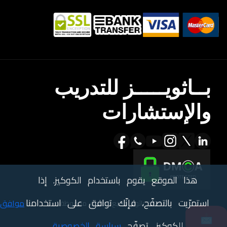
بــاثويـــــز للتدريب
والإستشارات
هذا الموقع يقوم باستخدام الكوكيز. إذا
استمرّيت بالتصفّح، فإنّك توافق على استخدامنا
موافق
© 2025 باثويز. جميع الحقوق محفوظة.
📩
للكوكيز. تصفّح
سياسة الخصوصية