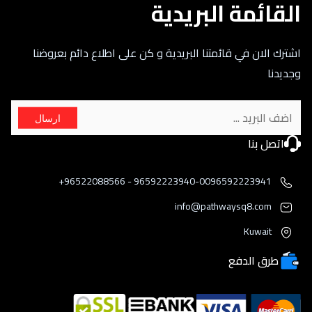
القائمة البريدية
اشترك الان في قائمتنا البريدية و كن على اطلاع دائم بعروضنا
وجديدنا
ارسال
اتصل بنا
96592223940-0096592223941 - 96522088566+
info@pathwaysq8.com
Kuwait
طرق الدفع