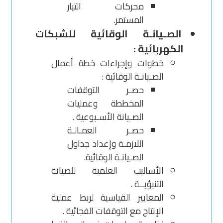
محركات التيار
المستمر.
الصـيانـة الوقائية للشبكات
الكهربائية :
خطوات وإجراءات خطة أعمال
الصـيانـة الوقائية :
حصـر التوقفات
المخططة وعمليات
الصـيانة الأسـبوعية .
حصـر العمـالـة
اللازمـة وإعداد جداول
الصـيانـة الوقائية.
الأساليب العلمية للصيانة
التنبؤيــة .
المعايير القياسية لربط عملية
الإنتاج مع التوقفات الفجائية .