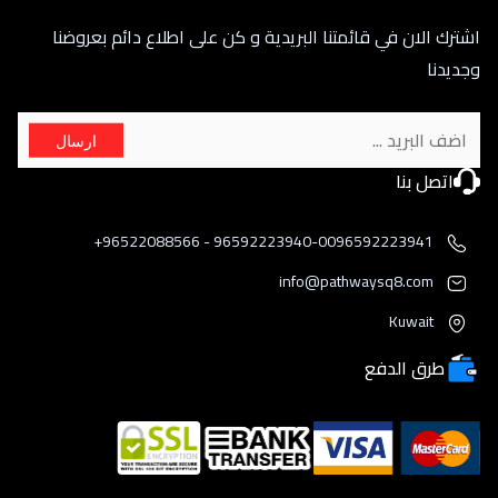
اشترك الان في قائمتنا البريدية و كن على اطلاع دائم بعروضنا
وجديدنا
ارسال
اتصل بنا
96592223940-0096592223941 - 96522088566+
info@pathwaysq8.com
Kuwait
طرق الدفع