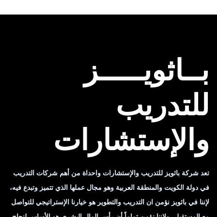
بــاثويـــــز
للتدريب
والإستشارات
تعد شركة باثويز للتدريب والإستشارات واحداة من أهم شركات التدريب
في دولة الكويت والمنطقة العربية وهو مجال عملها الذي تتميز وتبدع فيه،
لإننا في باثويز نؤمن ان التدريب والتطوير هو خيارنا الإستراتيجي للتواصل
مع المستقبل، ولإننا نؤمن تماماً أن رأس المال البشري هو الأساس لنجاح