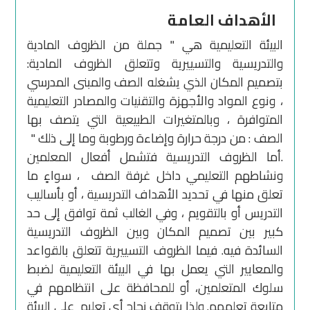
الأهداف العامة
البيئة التعليمية هي " جملة من الظروف المادية
والتدريسية والتسييرية وتتعلق الظروف المادية:
بتصميم المكان الذي يشغله الصف والمبنى المدرسي
، ونوع المواد والأجهزة والتقنيات والمصادر التعليمية
المتوافرة ، وبالمتغيرات الطبيعية التي يتصف بها
الصف : من درجة حرارة وإضاءة ورطوبة وما إلى ذلك "
.أما الظروف التدريسية فتشمل أفعال المعلمين
ونشاطهم التعليمي داخل غرفة الصف ، سواءٍ ما
تعلق منها في تحديد الأهداف التدريسية ، أو بأساليب
التدريس أو بالتقويم ، وفي الغالب ثمة توافق إلى حد
كبير بين تصميم المكان وبين الظروف التدريسية
السائدة فيه. فيما الظروف التسييرية تتعلق بالقواعد
والمعايير التي يعمل بها في البيئة التعليمية لضبط
سلوك المتعلمين، أو للمحافظة على انتظامهم في
متابعة تعلمهم. ولذا يتوقف نجاح أي تعليم على البيئة