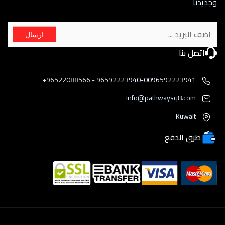
وجديدنا
ارسال
اتصل بنا
96592223940-0096592223941 - 96522088566+
info@pathwaysq8.com
Kuwait
طرق الدفع