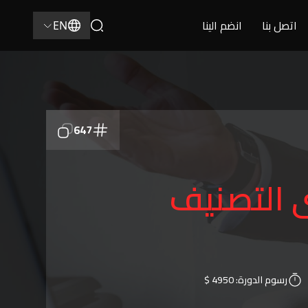
اتصل بنا
انضم الينا
EN
647
 التصنيف
رسوم الدورة:
4950 $