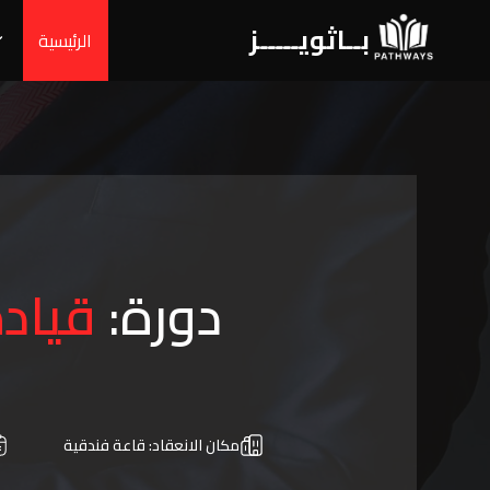
بــاثويـــــز
الرئيسية
دورة:
قياد
مكان الانعقاد:
قاعة فندقية