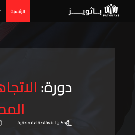
بــاثويـــــز
الرئيسية
دورة:
الاتجا
المط
مكان الانعقاد:
قاعة فندقية