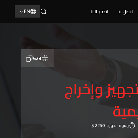
اتصل بنا
انضم الينا
EN
623
جهيز وإخراج
مية
رسوم الدورة:
2250 $